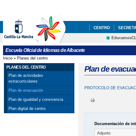
Pa
co
pri
CENTRO
SECRETA
EducamosC
PLANES DEL CENTR
CRFP
Escuela Oficial de Idiomas de Albacete
Inicio
»
Planes del centro
Se encuentra usted aquí
Plan de evacua
PLANES DEL CENTRO
Plan de actividades
extracurriculares
PROTOCOLO DE EVACUA
Plan de evacuación
Plan de igualdad y convivencia
Plan digital de centro
Documentación de int
Adjunto