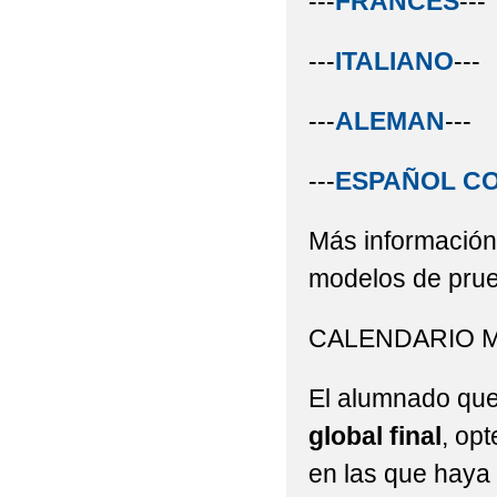
---
FRANCÉS
---
---
ITALIANO
---
---
ALEMAN
---
---
ESPAÑOL C
Más informació
modelos de prue
CALENDARIO M
El alumnado que,
global final
, op
en las que haya