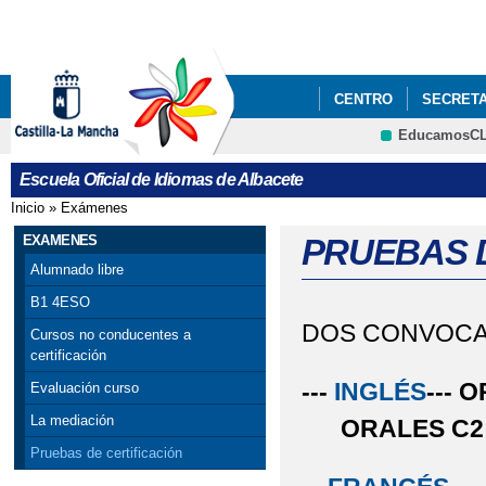
Pa
co
pri
CENTRO
SECRETA
EducamosC
PLANES DEL CENTR
CRFP
Escuela Oficial de Idiomas de Albacete
Inicio
»
Exámenes
Se encuentra usted aquí
EXAMENES
PRUEBAS D
Alumnado libre
B1 4ESO
DOS CONVOCAT
Cursos no conducentes a
certificación
---
INGLÉS
---
Evaluación curso
La mediación
ORALES C2
Pruebas de certificación