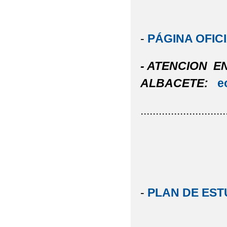
-
PÁGINA OFIC
- ATENCION EN
ALBACETE:
e
............................
-
PLAN DE EST