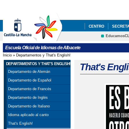
Pa
co
pri
CENTRO
SECRETA
EducamosC
PLANES DEL CENTR
CRFP
Escuela Oficial de Idiomas de Albacete
Inicio
»
Departamentos y That's English!
Se encuentra usted aquí
DEPARTAMENTOS Y THAT'S ENGLISH!
That's Engl
Departamento de Alemán
Departamento de Español
Departamento de Francés
Departamento de Inglés
Departamento de Italiano
Idioma aplicado al canto
That's English!