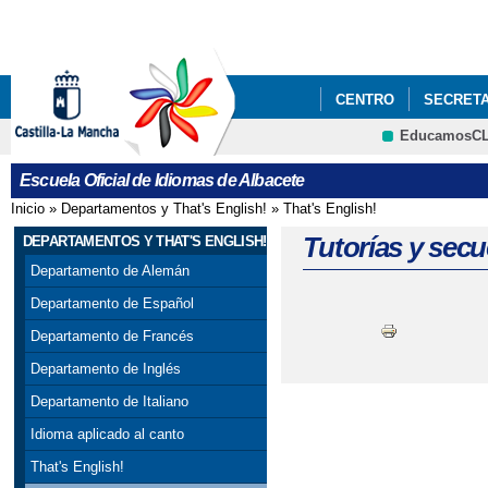
Pa
co
pri
CENTRO
SECRETA
EducamosC
PLANES DEL CENTR
CRFP
Escuela Oficial de Idiomas de Albacete
Inicio
»
Departamentos y That's English!
»
That's English!
Se encuentra usted aquí
Tutorías y sec
DEPARTAMENTOS Y THAT'S ENGLISH!
Departamento de Alemán
Departamento de Español
Departamento de Francés
Departamento de Inglés
Departamento de Italiano
Idioma aplicado al canto
That's English!